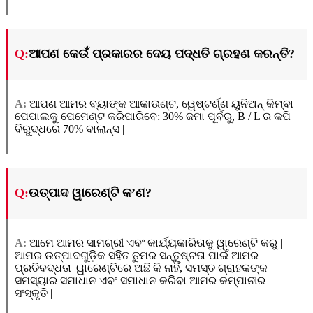
Q:
ଆପଣ କେଉଁ ପ୍ରକାରର ଦେୟ ପଦ୍ଧତି ଗ୍ରହଣ କରନ୍ତି?
A:
ଆପଣ ଆମର ବ୍ୟାଙ୍କ ଆକାଉଣ୍ଟ, ୱେଷ୍ଟର୍ଣ୍ଣ ୟୁନିଅନ୍ କିମ୍ବା
ପେପାଲକୁ ପେମେଣ୍ଟ କରିପାରିବେ: 30% ଜମା ପୂର୍ବରୁ, B / L ର କପି
ବିରୁଦ୍ଧରେ 70% ବାଲାନ୍ସ |
Q:
ଉତ୍ପାଦ ୱାରେଣ୍ଟି କ’ଣ?
A:
ଆମେ ଆମର ସାମଗ୍ରୀ ଏବଂ କାର୍ଯ୍ୟକାରିତାକୁ ୱାରେଣ୍ଟି କରୁ |
ଆମର ଉତ୍ପାଦଗୁଡ଼ିକ ସହିତ ତୁମର ସନ୍ତୁଷ୍ଟତା ପାଇଁ ଆମର
ପ୍ରତିବଦ୍ଧତା |ୱାରେଣ୍ଟିରେ ଅଛି କି ନାହିଁ, ସମସ୍ତ ଗ୍ରାହକଙ୍କ
ସମସ୍ୟାର ସମାଧାନ ଏବଂ ସମାଧାନ କରିବା ଆମର କମ୍ପାନୀର
ସଂସ୍କୃତି |