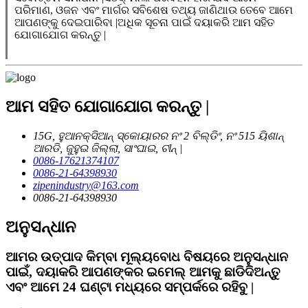
ପରିମାଣ, ଓଜନ ଏବଂ ମାର୍ଗର ସବିଶେଷ ତଥ୍ୟ ଜାଣିଥାଉ ତେବେ ଆମେ
ଆପଣଙ୍କୁ ଦେଇପାରିବା |ଅଧିକ ସୂଚନା ପାଇଁ ଦୟାକରି ଆମ ସହିତ
ଯୋଗାଯୋଗ କରନ୍ତୁ |
ଆମ ସହିତ ଯୋଗାଯୋଗ କରନ୍ତୁ |
15G, ହୁଆନକ୍ସିଆନ୍ ସ୍କୋୟାରର ନଂ 2 ବିଲ୍ଡିଂ, ନଂ 515 ୟିଶାନ୍
ଆରଡି, ଜୁହୁଇ ଜିଲ୍ଲା, ସାଂଘାଇ, ଚୀନ୍ |
0086-17621374107
0086-21-64398930
zipenindustry@163.com
0086-21-64398930
ଅନୁସନ୍ଧାନ
ଆମର ଉତ୍ପାଦ କିମ୍ବା ମୂଲ୍ୟବୋଧ ବିଷୟରେ ଅନୁସନ୍ଧାନ
ପାଇଁ, ଦୟାକରି ଆପଣଙ୍କର ଇମେଲ୍ ଆମକୁ ଛାଡିଦିଅନ୍ତୁ
ଏବଂ ଆମେ 24 ଘଣ୍ଟା ମଧ୍ୟରେ ସମ୍ପର୍କରେ ରହିବୁ |