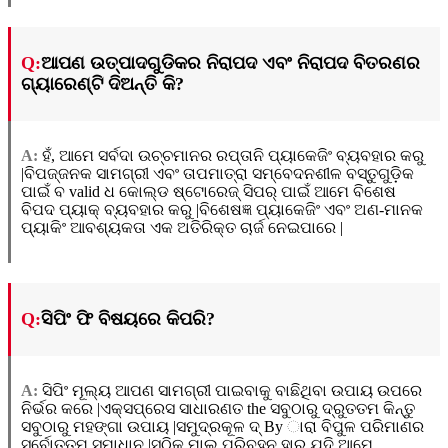
Q:
ଆପଣ ଉତ୍ପାଦଗୁଡିକର ନିରାପଦ ଏବଂ ନିରାପଦ ବିତରଣର
ଗ୍ୟାରେଣ୍ଟି ଦିଅନ୍ତି କି?
A:
ହଁ, ଆମେ ସର୍ବଦା ଉଚ୍ଚମାନର ରପ୍ତାନି ପ୍ୟାକେଜିଂ ବ୍ୟବହାର କରୁ
|ବିପଜ୍ଜନକ ସାମଗ୍ରୀ ଏବଂ ତାପମାତ୍ରା ସମ୍ବେଦନଶୀଳ ବସ୍ତୁଗୁଡ଼ିକ
ପାଇଁ ବ valid ଧ କୋଲ୍ଡ ଷ୍ଟୋରେଜ୍ ସିପର୍ ପାଇଁ ଆମେ ବିଶେଷ
ବିପଦ ପ୍ୟାକ୍ ବ୍ୟବହାର କରୁ |ବିଶେଷଜ୍ଞ ପ୍ୟାକେଜିଂ ଏବଂ ଅଣ-ମାନକ
ପ୍ୟାକିଂ ଆବଶ୍ୟକତା ଏକ ଅତିରିକ୍ତ ଚାର୍ଜ ନେଇପାରେ |
Q:
ସିପିଂ ଫି ବିଷୟରେ କିପରି?
A:
ସିପିଂ ମୂଲ୍ୟ ଆପଣ ସାମଗ୍ରୀ ପାଇବାକୁ ବାଛିଥିବା ଉପାୟ ଉପରେ
ନିର୍ଭର କରେ |ଏକ୍ସପ୍ରେସ ସାଧାରଣତ the ସବୁଠାରୁ ଦ୍ରୁତତମ କିନ୍ତୁ
ସବୁଠାରୁ ମହଙ୍ଗା ଉପାୟ |ସମୁଦ୍ରକୂଳ ଦ୍ By ାରା ବିପୁଳ ପରିମାଣର
ସର୍ବୋତ୍ତମ ସମାଧାନ |ସଠିକ୍ ମାଲ ପରିବହନ ହାର ଯଦି ଆମେ