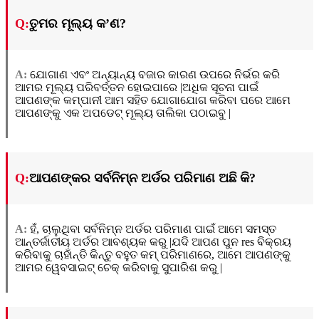
Q:
ତୁମର ମୂଲ୍ୟ କ’ଣ?
A:
ଯୋଗାଣ ଏବଂ ଅନ୍ୟାନ୍ୟ ବଜାର କାରଣ ଉପରେ ନିର୍ଭର କରି
ଆମର ମୂଲ୍ୟ ପରିବର୍ତ୍ତନ ହୋଇପାରେ |ଅଧିକ ସୂଚନା ପାଇଁ
ଆପଣଙ୍କ କମ୍ପାନୀ ଆମ ସହିତ ଯୋଗାଯୋଗ କରିବା ପରେ ଆମେ
ଆପଣଙ୍କୁ ଏକ ଅପଡେଟ୍ ମୂଲ୍ୟ ତାଲିକା ପଠାଇବୁ |
Q:
ଆପଣଙ୍କର ସର୍ବନିମ୍ନ ଅର୍ଡର ପରିମାଣ ଅଛି କି?
A:
ହଁ, ଚାଲୁଥିବା ସର୍ବନିମ୍ନ ଅର୍ଡର ପରିମାଣ ପାଇଁ ଆମେ ସମସ୍ତ
ଆନ୍ତର୍ଜାତୀୟ ଅର୍ଡର ଆବଶ୍ୟକ କରୁ |ଯଦି ଆପଣ ପୁନ res ବିକ୍ରୟ
କରିବାକୁ ଚାହାଁନ୍ତି କିନ୍ତୁ ବହୁତ କମ୍ ପରିମାଣରେ, ଆମେ ଆପଣଙ୍କୁ
ଆମର ୱେବସାଇଟ୍ ଚେକ୍ କରିବାକୁ ସୁପାରିଶ କରୁ |