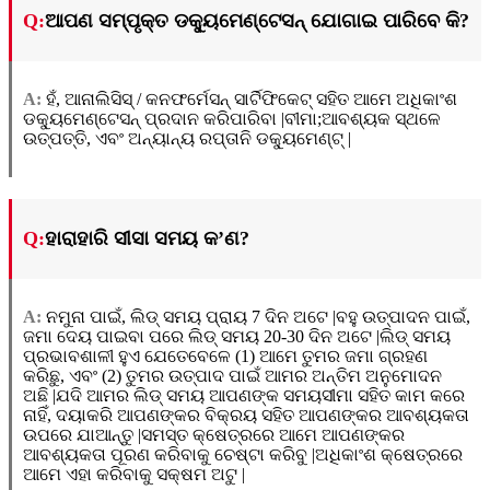
Q:
ଆପଣ ସମ୍ପୃକ୍ତ ଡକ୍ୟୁମେଣ୍ଟେସନ୍ ଯୋଗାଇ ପାରିବେ କି?
A:
ହଁ, ଆନାଲିସିସ୍ / କନଫର୍ମେସନ୍ ସାର୍ଟିଫିକେଟ୍ ସହିତ ଆମେ ଅଧିକାଂଶ
ଡକ୍ୟୁମେଣ୍ଟେସନ୍ ପ୍ରଦାନ କରିପାରିବା |ବୀମା;ଆବଶ୍ୟକ ସ୍ଥଳେ
ଉତ୍ପତ୍ତି, ଏବଂ ଅନ୍ୟାନ୍ୟ ରପ୍ତାନି ଡକ୍ୟୁମେଣ୍ଟ୍ |
Q:
ହାରାହାରି ସୀସା ସମୟ କ’ଣ?
A:
ନମୁନା ପାଇଁ, ଲିଡ୍ ସମୟ ପ୍ରାୟ 7 ଦିନ ଅଟେ |ବହୁ ଉତ୍ପାଦନ ପାଇଁ,
ଜମା ଦେୟ ପାଇବା ପରେ ଲିଡ୍ ସମୟ 20-30 ଦିନ ଅଟେ |ଲିଡ୍ ସମୟ
ପ୍ରଭାବଶାଳୀ ହୁଏ ଯେତେବେଳେ (1) ଆମେ ତୁମର ଜମା ଗ୍ରହଣ
କରିଛୁ, ଏବଂ (2) ତୁମର ଉତ୍ପାଦ ପାଇଁ ଆମର ଅନ୍ତିମ ଅନୁମୋଦନ
ଅଛି |ଯଦି ଆମର ଲିଡ୍ ସମୟ ଆପଣଙ୍କ ସମୟସୀମା ସହିତ କାମ କରେ
ନାହିଁ, ଦୟାକରି ଆପଣଙ୍କର ବିକ୍ରୟ ସହିତ ଆପଣଙ୍କର ଆବଶ୍ୟକତା
ଉପରେ ଯାଆନ୍ତୁ |ସମସ୍ତ କ୍ଷେତ୍ରରେ ଆମେ ଆପଣଙ୍କର
ଆବଶ୍ୟକତା ପୂରଣ କରିବାକୁ ଚେଷ୍ଟା କରିବୁ |ଅଧିକାଂଶ କ୍ଷେତ୍ରରେ
ଆମେ ଏହା କରିବାକୁ ସକ୍ଷମ ଅଟୁ |