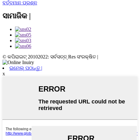
ବର୍ତ୍ତମାନ ପ୍ରଶ୍ନ
ସାମାଜିକ |
© କପିରାଇଟ୍ 20102022: ସର୍ବସତ୍ତ୍ Res ସଂରକ୍ଷିତ |
ଇମେଲ୍ ପଠାନ୍ତୁ |
x