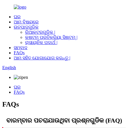
ଘର
ଆମ ବିଷୟରେ
ଉତ୍ପାଦଗୁଡିକ
ରିଆକ୍ଟରଗୁଡିକ |
କଷ୍ଟମ୍ ପ୍ରତିକ୍ରିୟା ସିଷ୍ଟମ୍ |
ରାସାୟନିକ ପଦାର୍ଥ |
ସମ୍ବାଦ
FAQs
ଆମ ସହିତ ଯୋଗାଯୋଗ କରନ୍ତୁ |
English
ଘର
FAQs
FAQs
ବାରମ୍ବାର ପଚରାଯାଉଥିବା ପ୍ରଶ୍ନଗୁଡିକ (FAQ)