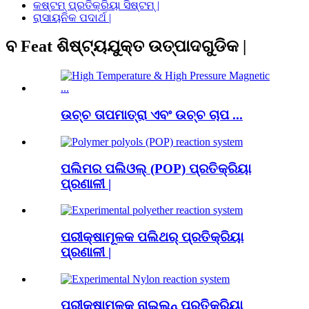
କଷ୍ଟମ୍ ପ୍ରତିକ୍ରିୟା ସିଷ୍ଟମ୍ |
ରାସାୟନିକ ପଦାର୍ଥ |
ବ Feat ଶିଷ୍ଟ୍ୟଯୁକ୍ତ ଉତ୍ପାଦଗୁଡିକ |
ଉଚ୍ଚ ତାପମାତ୍ରା ଏବଂ ଉଚ୍ଚ ଚାପ ...
ପଲିମର ପଲିଓଲ୍ (POP) ପ୍ରତିକ୍ରିୟା
ପ୍ରଣାଳୀ |
ପରୀକ୍ଷାମୂଳକ ପଲିଥର୍ ପ୍ରତିକ୍ରିୟା
ପ୍ରଣାଳୀ |
ପରୀକ୍ଷାମୂଳକ ନାଇଲନ୍ ପ୍ରତିକ୍ରିୟା