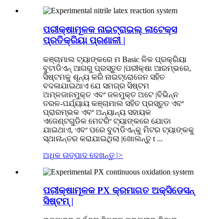
ପରୀକ୍ଷାମୂଳକ ନାଇଟ୍ରାଇଲ୍ ଲାଟେକ୍ସ
ପ୍ରତିକ୍ରିୟା ପ୍ରଣାଳୀ |
କଞ୍ଚାମାଲ ଟ୍ୟାଙ୍କରେ ମ Basic ଳିକ ପ୍ରକ୍ରିୟା
ବୁଟାଡିଏନ୍ ଆଗରୁ ପ୍ରସ୍ତୁତ |ପରୀକ୍ଷା ଆରମ୍ଭରେ,
ସିଷ୍ଟମକୁ ଶୂନ୍ୟ କରି ନାଇଟ୍ରୋଜେନ ସହିତ
ବଦଳାଯାଇଥାଏ ଯେ ସମଗ୍ର ସିଷ୍ଟମ
ଅମ୍ଳଜାନମୁକ୍ତ ଏବଂ ଜଳମୁକ୍ତ ଅଟେ |ବିଭିନ୍ନ
ତରଳ-ପର୍ଯ୍ୟାୟ କଞ୍ଚାମାଲ ସହିତ ପ୍ରସ୍ତୁତ ଏବଂ
ପ୍ରାରମ୍ଭକ ଏବଂ ଅନ୍ୟାନ୍ୟ ସହାୟକ
ଏଜେଣ୍ଟଗୁଡିକ ମେଟରିଂ ଟ୍ୟାଙ୍କରେ ଯୋଡା
ଯାଇଥାଏ, ଏବଂ ପରେ ବୁଟାଡିଏନ୍କୁ ମିଟର ଟ୍ୟାଙ୍କକୁ
ସ୍ଥାନାନ୍ତର କରାଯାଇଥିଲା |ଖୋଲନ୍ତୁ t ...
ଅଧିକ ଉତ୍ପାଦ ଦେଖନ୍ତୁ |
>
ପରୀକ୍ଷାମୂଳକ PX ​​କ୍ରମାଗତ ଅକ୍ସିଡେସନ୍
ସିଷ୍ଟମ୍ |