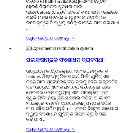
ବନ୍ଦର ଯୋଗାଇ ଦିଆଯାଇଛି |ଗୋଟିଏ ବନ୍ଦର
ହେଉଛି ନିରାପତ୍ତା ଶୁଦ୍ଧତା ପାଇଁ
ନାଇଟ୍ରୋଜେନ୍;ଅନ୍ୟଟି ହେଉଛି ବ ne ଜ୍ଞାନିକ ଭଲଭ୍ର
ଶକ୍ତି ଉତ୍ସ ଭାବରେ ବାୟୁ |ତରଳ ପଦାର୍ଥ ଏକ
ଇଲେକ୍ଟ୍ରୋନି ଦ୍ୱାରା ସଠିକ୍ ଭାବରେ ମାପ କରାଯାଏ
...
ଅଧିକ ଉତ୍ପାଦ ଦେଖନ୍ତୁ |
>
ପରୀକ୍ଷାମୂଳକ ସଂଶୋଧନ ବ୍ୟବସ୍ଥା |
ଉତ୍ପାଦର କାର୍ଯ୍ୟଦକ୍ଷତା ଏବଂ ଗଠନମୂଳକ ବ
features ଶିଷ୍ଟ୍ୟଗୁଡିକ ପଦାର୍ଥ ଫିଡିଂ ୟୁନିଟ୍ ଏକ
କଞ୍ଚାମାଲ ଷ୍ଟୋରେଜ୍ ଟ୍ୟାଙ୍କକୁ ନେଇ ଉତ୍ତେଜିତ
ଏବଂ ଉତ୍ତାପ ଏବଂ ତାପମାତ୍ରା ନିୟନ୍ତ୍ରଣ ସହିତ
ମେଟଲର ଓଜନ ମଡ୍ୟୁଲ୍ ଏବଂ ମାଇକ୍ରୋ ଏବଂ
ସ୍ଥିର ଫିଡିଂ ନିୟନ୍ତ୍ରଣ ହାସଲ କରିବା ପାଇଁ ଏକ
ମାଇକ୍ରୋ-ମେଟରିଂ ଆଡଭେକ୍ସନ୍ ପମ୍ପର ସଠିକ୍
ମାପ ସହିତ ଗଠିତ |ପୂର୍ବା of ୍ଚଳର ବିସ୍ତୃତ ସହଯୋଗ
ଦ୍ୱାରା ସଂଶୋଧନ ୟୁନିଟ୍ ର ତାପମାତ୍ରା ହାସଲ
କରାଯାଏ ...
ଅଧିକ ଉତ୍ପାଦ ଦେଖନ୍ତୁ |
>