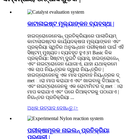
କାଟାଲାଇଷ୍ଟ ମୂଲ୍ୟାଙ୍କନ ବ୍ୟବସ୍ଥା |
ହାଇଡ୍ରୋଜେନେସନ୍ ପ୍ରତିକ୍ରିୟାରେ ପାଲାଡିୟମ୍
କାଟାଲାଇଷ୍ଟର କାର୍ଯ୍ୟଦକ୍ଷତା ମୂଲ୍ୟାଙ୍କନ ଏବଂ
ପ୍ରକ୍ରିୟା ସ୍ଥିତିର ଅନୁସନ୍ଧାନ ପରୀକ୍ଷଣ ପାଇଁ ଏହି
ସିଷ୍ଟମ୍ ମୁଖ୍ୟତ। ବ୍ୟବହୃତ ହୁଏ |ମ Basic ଳିକ
ପ୍ରକ୍ରିୟା: ସିଷ୍ଟମ୍ ଦୁଇଟି ଗ୍ୟାସ୍, ହାଇଡ୍ରୋଜେନ୍
ଏବଂ ନାଇଟ୍ରୋଜେନ ଯୋଗାଏ, ଯାହା ଯଥାକ୍ରମେ
ଏକ ଚାପ ନିୟନ୍ତ୍ରକ ଦ୍ୱାରା ନିୟନ୍ତ୍ରିତ |
ହାଇଡ୍ରୋଜେନକୁ ଏକ ମାସ ପ୍ରବାହ ନିୟନ୍ତ୍ରକ ଦ୍
met ାରା ମାପ କରାଯାଏ ଏବଂ ଖାଇବାକୁ ଦିଆଯାଏ,
ଏବଂ ନାଇଟ୍ରୋଜେନକୁ ଏକ ରୋଟାମିଟର ଦ୍ met ାରା
ମାପ କରାଯାଏ ଏବଂ ପରେ ରିଆକ୍ଟରକୁ ପଠାଯାଏ |
ନିରନ୍ତର ପ୍ରତିକ୍ରିୟା ...
ଅଧିକ ଉତ୍ପାଦ ଦେଖନ୍ତୁ |
>
ପରୀକ୍ଷାମୂଳକ ନାଇଲନ୍ ପ୍ରତିକ୍ରିୟା
ପ୍ରଣାଳୀ |