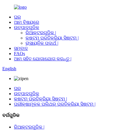
ଘର
ଆମ ବିଷୟରେ
ଉତ୍ପାଦଗୁଡିକ
ରିଆକ୍ଟରଗୁଡିକ |
କଷ୍ଟମ୍ ପ୍ରତିକ୍ରିୟା ସିଷ୍ଟମ୍ |
ରାସାୟନିକ ପଦାର୍ଥ |
ସମ୍ବାଦ
FAQs
ଆମ ସହିତ ଯୋଗାଯୋଗ କରନ୍ତୁ |
English
ଘର
ଉତ୍ପାଦଗୁଡିକ
କଷ୍ଟମ୍ ପ୍ରତିକ୍ରିୟା ସିଷ୍ଟମ୍ |
ପରୀକ୍ଷାମୂଳକ ପଲିଥର୍ ପ୍ରତିକ୍ରିୟା ସିଷ୍ଟମ୍ |
ବର୍ଗଗୁଡିକ
ରିଆକ୍ଟରଗୁଡିକ |