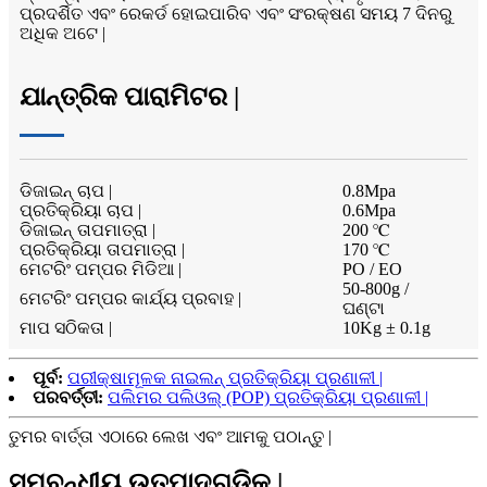
ପ୍ରଦର୍ଶିତ ଏବଂ ରେକର୍ଡ ହୋଇପାରିବ ଏବଂ ସଂରକ୍ଷଣ ସମୟ 7 ଦିନରୁ
ଅଧିକ ଅଟେ |
ଯାନ୍ତ୍ରିକ ପାରାମିଟର |
ଡିଜାଇନ୍ ଚାପ |
0.8Mpa
ପ୍ରତିକ୍ରିୟା ଚାପ |
0.6Mpa
ଡିଜାଇନ୍ ତାପମାତ୍ରା |
200 ℃
ପ୍ରତିକ୍ରିୟା ତାପମାତ୍ରା |
170 ℃
ମେଟରିଂ ପମ୍ପର ମିଡିଆ |
PO / EO
50-800g /
ମେଟରିଂ ପମ୍ପର କାର୍ଯ୍ୟ ପ୍ରବାହ |
ଘଣ୍ଟା
ମାପ ସଠିକତା |
10Kg ± 0.1g
ପୂର୍ବ:
ପରୀକ୍ଷାମୂଳକ ନାଇଲନ୍ ପ୍ରତିକ୍ରିୟା ପ୍ରଣାଳୀ |
ପରବର୍ତ୍ତୀ:
ପଲିମର ପଲିଓଲ୍ (POP) ପ୍ରତିକ୍ରିୟା ପ୍ରଣାଳୀ |
ତୁମର ବାର୍ତ୍ତା ଏଠାରେ ଲେଖ ଏବଂ ଆମକୁ ପଠାନ୍ତୁ |
ସମ୍ବନ୍ଧୀୟ ଉତ୍ପାଦଗୁଡିକ |