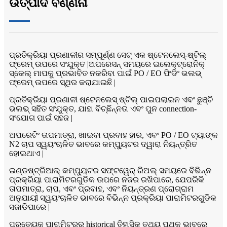
ଉତ୍ପାଦ ବର୍ଣ୍ଣନା
ପ୍ରତିକ୍ରିୟା ପ୍ରଣାଳୀର ସମ୍ପୂର୍ଣ୍ଣ ସେଟ୍ ଏକ ଷ୍ଟେନଲେସ୍-ଷ୍ଟିଲ୍
ଫ୍ରେମ୍ ଉପରେ ସଂଯୁକ୍ତ |ଅପରେସନ୍ ସମୟରେ ଇଲେକ୍ଟ୍ରୋନିକ୍
ସ୍କେଲ୍ ମାପକୁ ପ୍ରଭାବିତ ନକରିବା ପାଇଁ PO / EO ଫିଡିଂ ଭଲଭ୍
ଫ୍ରେମ୍ ଉପରେ ସ୍ଥିର କରାଯାଇଛି |
ପ୍ରତିକ୍ରିୟା ପ୍ରଣାଳୀ ଷ୍ଟେନଲେସ୍ ଷ୍ଟିଲ୍ ପାଇପଲାଇନ ଏବଂ ଛୁଞ୍ଚି
ଭଲଭ୍ ସହିତ ସଂଯୁକ୍ତ, ଯାହା ବିଚ୍ଛିନ୍ନତା ଏବଂ ପୁନ connection-
ସଂଯୋଗ ପାଇଁ ସହଜ |
ଅପରେଟିଂ ତାପମାତ୍ରା, ଖାଇବା ପ୍ରବାହ ହାର, ଏବଂ PO / EO ଟ୍ୟାଙ୍କ
N2 ଚାପ ସ୍ୱୟଂଚାଳିତ ଭାବରେ କମ୍ପ୍ୟୁଟର ଦ୍ୱାରା ନିୟନ୍ତ୍ରିତ
ହୋଇଥାଏ |
ଇଣ୍ଡଷ୍ଟ୍ରିଆଲ୍ କମ୍ପ୍ୟୁଟର ସଫ୍ଟୱେର୍ ରିଅଲ୍ ସମୟରେ ବିଭିନ୍ନ
ପ୍ରକ୍ରିୟା ପାରାମିଟରଗୁଡିକ ଉପରେ ନଜର ରଖିପାରେ, ଯେପରିକି
ତାପମାତ୍ରା, ଚାପ, ଏବଂ ପ୍ରବାହ, ଏବଂ ନିୟନ୍ତ୍ରଣ ପ୍ରୋଗ୍ରାମ
ଅନୁଯାୟୀ ସ୍ୱୟଂଚାଳିତ ଭାବରେ ବିଭିନ୍ନ ପ୍ରକ୍ରିୟା ପାରାମିଟରଗୁଡିକ
ସଜାଡିପାରେ |
ପ୍ରତ୍ୟେକ ପାରାମିଟରର historical ତିହାସିକ ତଥ୍ୟ ପୃଥକ ଭାବରେ