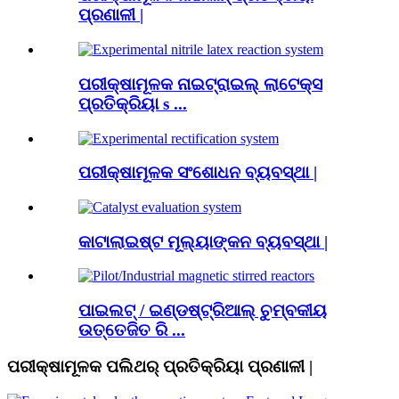
ପ୍ରଣାଳୀ |
ପରୀକ୍ଷାମୂଳକ ନାଇଟ୍ରାଇଲ୍ ଲାଟେକ୍ସ
ପ୍ରତିକ୍ରିୟା s ...
ପରୀକ୍ଷାମୂଳକ ସଂଶୋଧନ ବ୍ୟବସ୍ଥା |
କାଟାଲାଇଷ୍ଟ ମୂଲ୍ୟାଙ୍କନ ବ୍ୟବସ୍ଥା |
ପାଇଲଟ୍ / ଇଣ୍ଡଷ୍ଟ୍ରିଆଲ୍ ଚୁମ୍ବକୀୟ
ଉତ୍ତେଜିତ ରି ...
ପରୀକ୍ଷାମୂଳକ ପଲିଥର୍ ପ୍ରତିକ୍ରିୟା ପ୍ରଣାଳୀ |