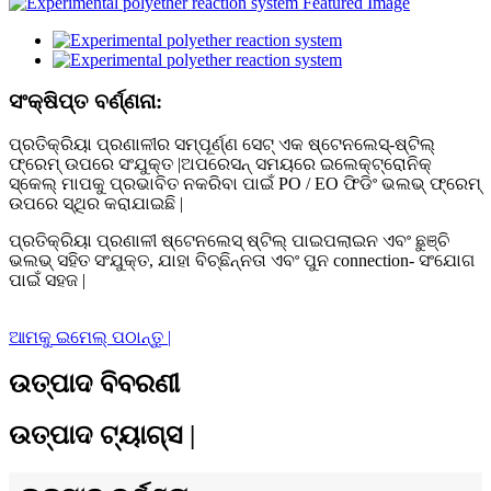
ସଂକ୍ଷିପ୍ତ ବର୍ଣ୍ଣନା:
ପ୍ରତିକ୍ରିୟା ପ୍ରଣାଳୀର ସମ୍ପୂର୍ଣ୍ଣ ସେଟ୍ ଏକ ଷ୍ଟେନଲେସ୍-ଷ୍ଟିଲ୍
ଫ୍ରେମ୍ ଉପରେ ସଂଯୁକ୍ତ |ଅପରେସନ୍ ସମୟରେ ଇଲେକ୍ଟ୍ରୋନିକ୍
ସ୍କେଲ୍ ମାପକୁ ପ୍ରଭାବିତ ନକରିବା ପାଇଁ PO / EO ଫିଡିଂ ଭଲଭ୍ ଫ୍ରେମ୍
ଉପରେ ସ୍ଥିର କରାଯାଇଛି |
ପ୍ରତିକ୍ରିୟା ପ୍ରଣାଳୀ ଷ୍ଟେନଲେସ୍ ଷ୍ଟିଲ୍ ପାଇପଲାଇନ ଏବଂ ଛୁଞ୍ଚି
ଭଲଭ୍ ସହିତ ସଂଯୁକ୍ତ, ଯାହା ବିଚ୍ଛିନ୍ନତା ଏବଂ ପୁନ connection- ସଂଯୋଗ
ପାଇଁ ସହଜ |
ଆମକୁ ଇମେଲ୍ ପଠାନ୍ତୁ |
ଉତ୍ପାଦ ବିବରଣୀ
ଉତ୍ପାଦ ଟ୍ୟାଗ୍ସ |