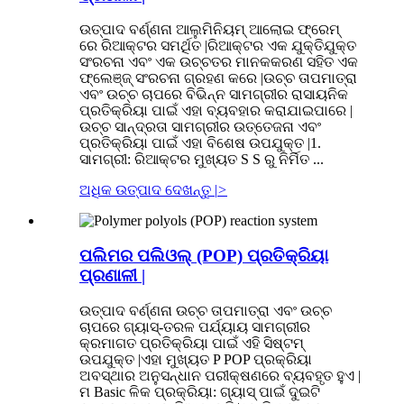
ଉତ୍ପାଦ ବର୍ଣ୍ଣନା ଆଲୁମିନିୟମ୍ ଆଲୋଇ ଫ୍ରେମ୍
ରେ ରିଆକ୍ଟର ସମର୍ଥିତ |ରିଆକ୍ଟର ଏକ ଯୁକ୍ତିଯୁକ୍ତ
ସଂରଚନା ଏବଂ ଏକ ଉଚ୍ଚତର ମାନକକରଣ ସହିତ ଏକ
ଫ୍ଲେଞ୍ଜ୍ ସଂରଚନା ଗ୍ରହଣ କରେ |ଉଚ୍ଚ ତାପମାତ୍ରା
ଏବଂ ଉଚ୍ଚ ଚାପରେ ବିଭିନ୍ନ ସାମଗ୍ରୀର ରାସାୟନିକ
ପ୍ରତିକ୍ରିୟା ପାଇଁ ଏହା ବ୍ୟବହାର କରାଯାଇପାରେ |
ଉଚ୍ଚ ସାନ୍ଦ୍ରତା ସାମଗ୍ରୀର ଉତ୍ତେଜନା ଏବଂ
ପ୍ରତିକ୍ରିୟା ପାଇଁ ଏହା ବିଶେଷ ଉପଯୁକ୍ତ |1.
ସାମଗ୍ରୀ: ରିଆକ୍ଟର ମୁଖ୍ୟତ S S ରୁ ନିର୍ମିତ ...
ଅଧିକ ଉତ୍ପାଦ ଦେଖନ୍ତୁ |
>
ପଲିମର ପଲିଓଲ୍ (POP) ପ୍ରତିକ୍ରିୟା
ପ୍ରଣାଳୀ |
ଉତ୍ପାଦ ବର୍ଣ୍ଣନା ଉଚ୍ଚ ତାପମାତ୍ରା ଏବଂ ଉଚ୍ଚ
ଚାପରେ ଗ୍ୟାସ୍-ତରଳ ପର୍ଯ୍ୟାୟ ସାମଗ୍ରୀର
କ୍ରମାଗତ ପ୍ରତିକ୍ରିୟା ପାଇଁ ଏହି ସିଷ୍ଟମ୍
ଉପଯୁକ୍ତ |ଏହା ମୁଖ୍ୟତ P POP ପ୍ରକ୍ରିୟା
ଅବସ୍ଥାର ଅନୁସନ୍ଧାନ ପରୀକ୍ଷଣରେ ବ୍ୟବହୃତ ହୁଏ |
ମ Basic ଳିକ ପ୍ରକ୍ରିୟା: ଗ୍ୟାସ୍ ପାଇଁ ଦୁଇଟି