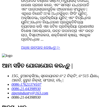
ଉତ୍ପାଦର ବର୍ଣ୍ଣନା ସିଷ୍ଟମ୍ ମଡ୍ୟୁଲାର୍ ଡିଜାଇନ୍
ଧାରଣା ଗ୍ରହଣ କରେ, ଏବଂ ସମସ୍ତ ଯନ୍ତ୍ରପାତି
ଏବଂ ପାଇପଲାଇନଗୁଡ଼ିକ ଫ୍ରେମରେ ସଂଯୁକ୍ତ |
ଏଥିରେ ତିନୋଟି ଅଂଶ ଅନ୍ତର୍ଭୁକ୍ତ: ଫିଡିଂ ୟୁନିଟ୍,
ଅକ୍ସିଡେସନ୍ ପ୍ରତିକ୍ରିୟା ୟୁନିଟ୍ ଏବଂ ବିଚ୍ଛିନ୍ନତା
ୟୁନିଟ୍ |ଉନ୍ନତ ନିୟନ୍ତ୍ରଣ ପ୍ରଯୁକ୍ତିବିଦ୍ୟା
ବ୍ୟବହାର କରି ଏହା ଜଟିଳ ପ୍ରତିକ୍ରିୟା ପ୍ରଣାଳୀର
ବିଶେଷ ଆବଶ୍ୟକତା, ଉଚ୍ଚ ତାପମାତ୍ରା ଏବଂ ଉଚ୍ଚ
ଚାପ, ବିସ୍ଫୋରକତା, ଶକ୍ତିଶାଳୀ କ୍ଷୟ, ଏକାଧିକ
ପ୍ରତିବନ୍ଧକ ...
ଅଧିକ ଉତ୍ପାଦ ଦେଖନ୍ତୁ |
>
ଆମ ସହିତ ଯୋଗାଯୋଗ କରନ୍ତୁ |
15G, ହୁଆନକ୍ସିଆନ୍ ସ୍କୋୟାରର ନଂ 2 ବିଲ୍ଡିଂ, ନଂ 515 ୟିଶାନ୍
ଆରଡି, ଜୁହୁଇ ଜିଲ୍ଲା, ସାଂଘାଇ, ଚୀନ୍ |
0086-17621374107
0086-21-64398930
zipenindustry@163.com
0086-21-64398930