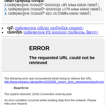
ଆଲାର୍ମ ପ୍ରକ୍ରିୟା ଅବସ୍ଥା:
1.
ପରୀକ୍ଷାମୂଳକ ଅପରେଟିଂ ତାପମାତ୍ରା ≤85 when ହେଲେ ଆଲାର୍ମ |
2.
ପରୀକ୍ଷାମୂଳକ ଅପରେଟିଂ ତାପମାତ୍ରା ≥170 when ହେଲେ ଆଲାର୍ମ |
3.
ପରୀକ୍ଷାମୂଳକ ଅପରେଟିଂ ଚାପ ≥0.55MPa ହେଲେ ଆଲାର୍ମ |
ପୂର୍ବ:
ପରୀକ୍ଷାମୂଳକ ପଲିଥର୍ ପ୍ରତିକ୍ରିୟା ପ୍ରଣାଳୀ |
ପରବର୍ତ୍ତୀ:
ପରୀକ୍ଷାମୂଳକ PX ​​କ୍ରମାଗତ ଅକ୍ସିଡେସନ୍ ସିଷ୍ଟମ୍ |