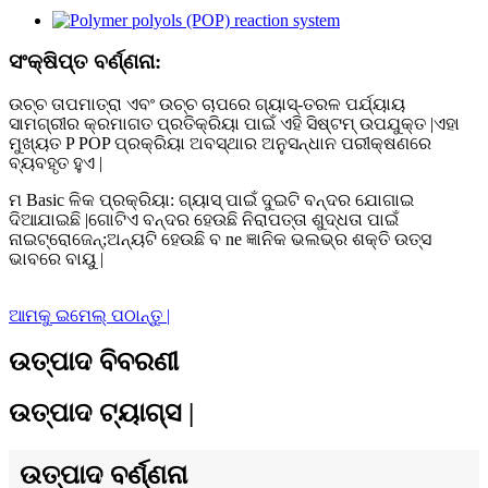
ସଂକ୍ଷିପ୍ତ ବର୍ଣ୍ଣନା:
ଉଚ୍ଚ ତାପମାତ୍ରା ଏବଂ ଉଚ୍ଚ ଚାପରେ ଗ୍ୟାସ୍-ତରଳ ପର୍ଯ୍ୟାୟ
ସାମଗ୍ରୀର କ୍ରମାଗତ ପ୍ରତିକ୍ରିୟା ପାଇଁ ଏହି ସିଷ୍ଟମ୍ ଉପଯୁକ୍ତ |ଏହା
ମୁଖ୍ୟତ P POP ପ୍ରକ୍ରିୟା ଅବସ୍ଥାର ଅନୁସନ୍ଧାନ ପରୀକ୍ଷଣରେ
ବ୍ୟବହୃତ ହୁଏ |
ମ Basic ଳିକ ପ୍ରକ୍ରିୟା: ଗ୍ୟାସ୍ ପାଇଁ ଦୁଇଟି ବନ୍ଦର ଯୋଗାଇ
ଦିଆଯାଇଛି |ଗୋଟିଏ ବନ୍ଦର ହେଉଛି ନିରାପତ୍ତା ଶୁଦ୍ଧତା ପାଇଁ
ନାଇଟ୍ରୋଜେନ୍;ଅନ୍ୟଟି ହେଉଛି ବ ne ଜ୍ଞାନିକ ଭଲଭ୍ର ଶକ୍ତି ଉତ୍ସ
ଭାବରେ ବାୟୁ |
ଆମକୁ ଇମେଲ୍ ପଠାନ୍ତୁ |
ଉତ୍ପାଦ ବିବରଣୀ
ଉତ୍ପାଦ ଟ୍ୟାଗ୍ସ |
ଉତ୍ପାଦ ବର୍ଣ୍ଣନା