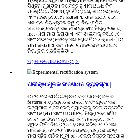
ପ୍ରକ୍ରିୟା ସ୍ଥିତିର ଅନୁସନ୍ଧାନ ପରୀକ୍ଷଣ ପାଇଁ ଏହି
ସିଷ୍ଟମ୍ ମୁଖ୍ୟତ। ବ୍ୟବହୃତ ହୁଏ |ମ Basic ଳିକ
ପ୍ରକ୍ରିୟା: ସିଷ୍ଟମ୍ ଦୁଇଟି ଗ୍ୟାସ୍, ହାଇଡ୍ରୋଜେନ୍
ଏବଂ ନାଇଟ୍ରୋଜେନ ଯୋଗାଏ, ଯାହା ଯଥାକ୍ରମେ
ଏକ ଚାପ ନିୟନ୍ତ୍ରକ ଦ୍ୱାରା ନିୟନ୍ତ୍ରିତ |
ହାଇଡ୍ରୋଜେନକୁ ଏକ ମାସ ପ୍ରବାହ ନିୟନ୍ତ୍ରକ ଦ୍
met ାରା ମାପ କରାଯାଏ ଏବଂ ଖାଇବାକୁ ଦିଆଯାଏ,
ଏବଂ ନାଇଟ୍ରୋଜେନକୁ ଏକ ରୋଟାମିଟର ଦ୍ met ାରା
ମାପ କରାଯାଏ ଏବଂ ପରେ ରିଆକ୍ଟରକୁ ପଠାଯାଏ |
ନିରନ୍ତର ପ୍ରତିକ୍ରିୟା ...
ଅଧିକ ଉତ୍ପାଦ ଦେଖନ୍ତୁ |
>
ପରୀକ୍ଷାମୂଳକ ସଂଶୋଧନ ବ୍ୟବସ୍ଥା |
ଉତ୍ପାଦର କାର୍ଯ୍ୟଦକ୍ଷତା ଏବଂ ଗଠନମୂଳକ ବ
features ଶିଷ୍ଟ୍ୟଗୁଡିକ ପଦାର୍ଥ ଫିଡିଂ ୟୁନିଟ୍ ଏକ
କଞ୍ଚାମାଲ ଷ୍ଟୋରେଜ୍ ଟ୍ୟାଙ୍କକୁ ନେଇ ଉତ୍ତେଜିତ
ଏବଂ ଉତ୍ତାପ ଏବଂ ତାପମାତ୍ରା ନିୟନ୍ତ୍ରଣ ସହିତ
ମେଟଲର ଓଜନ ମଡ୍ୟୁଲ୍ ଏବଂ ମାଇକ୍ରୋ ଏବଂ
ସ୍ଥିର ଫିଡିଂ ନିୟନ୍ତ୍ରଣ ହାସଲ କରିବା ପାଇଁ ଏକ
ମାଇକ୍ରୋ-ମେଟରିଂ ଆଡଭେକ୍ସନ୍ ପମ୍ପର ସଠିକ୍
ମାପ ସହିତ ଗଠିତ |ପୂର୍ବା of ୍ଚଳର ବିସ୍ତୃତ ସହଯୋଗ