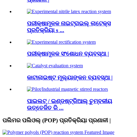
ପରୀକ୍ଷାମୂଳକ ନାଇଟ୍ରାଇଲ୍ ଲାଟେକ୍ସ
ପ୍ରତିକ୍ରିୟା s ...
ପରୀକ୍ଷାମୂଳକ ସଂଶୋଧନ ବ୍ୟବସ୍ଥା |
କାଟାଲାଇଷ୍ଟ ମୂଲ୍ୟାଙ୍କନ ବ୍ୟବସ୍ଥା |
ପାଇଲଟ୍ / ଇଣ୍ଡଷ୍ଟ୍ରିଆଲ୍ ଚୁମ୍ବକୀୟ
ଉତ୍ତେଜିତ ରି ...
ପଲିମର ପଲିଓଲ୍ (POP) ପ୍ରତିକ୍ରିୟା ପ୍ରଣାଳୀ |