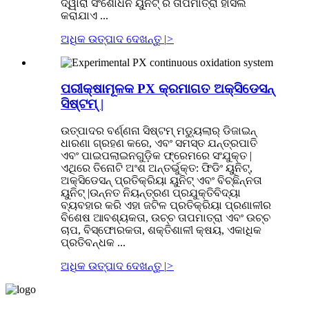
ଦ୍ୱାରା ସଂଶୋଧନ ୟୁନିଟ୍ ର ତାପମାତ୍ରା ହାସଲ
କରାଯାଏ ...
ଅଧିକ ଉତ୍ପାଦ ଦେଖନ୍ତୁ |
>
ପରୀକ୍ଷାମୂଳକ PX ​​କ୍ରମାଗତ ଅକ୍ସିଡେସନ୍
ସିଷ୍ଟମ୍ |
ଉତ୍ପାଦର ବର୍ଣ୍ଣନା ସିଷ୍ଟମ୍ ମଡ୍ୟୁଲାର୍ ଡିଜାଇନ୍
ଧାରଣା ଗ୍ରହଣ କରେ, ଏବଂ ସମସ୍ତ ଯନ୍ତ୍ରପାତି
ଏବଂ ପାଇପଲାଇନଗୁଡ଼ିକ ଫ୍ରେମରେ ସଂଯୁକ୍ତ |
ଏଥିରେ ତିନୋଟି ଅଂଶ ଅନ୍ତର୍ଭୁକ୍ତ: ଫିଡିଂ ୟୁନିଟ୍,
ଅକ୍ସିଡେସନ୍ ପ୍ରତିକ୍ରିୟା ୟୁନିଟ୍ ଏବଂ ବିଚ୍ଛିନ୍ନତା
ୟୁନିଟ୍ |ଉନ୍ନତ ନିୟନ୍ତ୍ରଣ ପ୍ରଯୁକ୍ତିବିଦ୍ୟା
ବ୍ୟବହାର କରି ଏହା ଜଟିଳ ପ୍ରତିକ୍ରିୟା ପ୍ରଣାଳୀର
ବିଶେଷ ଆବଶ୍ୟକତା, ଉଚ୍ଚ ତାପମାତ୍ରା ଏବଂ ଉଚ୍ଚ
ଚାପ, ବିସ୍ଫୋରକତା, ଶକ୍ତିଶାଳୀ କ୍ଷୟ, ଏକାଧିକ
ପ୍ରତିବନ୍ଧକ ...
ଅଧିକ ଉତ୍ପାଦ ଦେଖନ୍ତୁ |
>