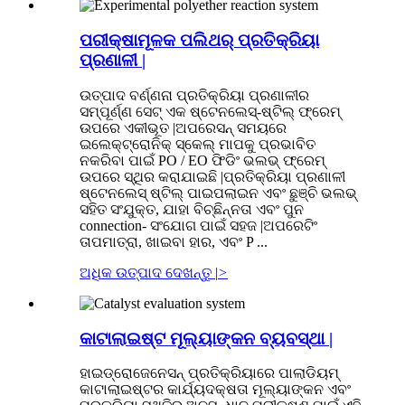
ପରୀକ୍ଷାମୂଳକ ପଲିଥର୍ ପ୍ରତିକ୍ରିୟା
ପ୍ରଣାଳୀ |
ଉତ୍ପାଦ ବର୍ଣ୍ଣନା ପ୍ରତିକ୍ରିୟା ପ୍ରଣାଳୀର
ସମ୍ପୂର୍ଣ୍ଣ ସେଟ୍ ଏକ ଷ୍ଟେନଲେସ୍-ଷ୍ଟିଲ୍ ଫ୍ରେମ୍
ଉପରେ ଏକୀଭୂତ |ଅପରେସନ୍ ସମୟରେ
ଇଲେକ୍ଟ୍ରୋନିକ୍ ସ୍କେଲ୍ ମାପକୁ ପ୍ରଭାବିତ
ନକରିବା ପାଇଁ PO / EO ଫିଡିଂ ଭଲଭ୍ ଫ୍ରେମ୍
ଉପରେ ସ୍ଥିର କରାଯାଇଛି |ପ୍ରତିକ୍ରିୟା ପ୍ରଣାଳୀ
ଷ୍ଟେନଲେସ୍ ଷ୍ଟିଲ୍ ପାଇପଲାଇନ ଏବଂ ଛୁଞ୍ଚି ଭଲଭ୍
ସହିତ ସଂଯୁକ୍ତ, ଯାହା ବିଚ୍ଛିନ୍ନତା ଏବଂ ପୁନ
connection- ସଂଯୋଗ ପାଇଁ ସହଜ |ଅପରେଟିଂ
ତାପମାତ୍ରା, ଖାଇବା ହାର, ଏବଂ P ...
ଅଧିକ ଉତ୍ପାଦ ଦେଖନ୍ତୁ |
>
କାଟାଲାଇଷ୍ଟ ମୂଲ୍ୟାଙ୍କନ ବ୍ୟବସ୍ଥା |
ହାଇଡ୍ରୋଜେନେସନ୍ ପ୍ରତିକ୍ରିୟାରେ ପାଲାଡିୟମ୍
କାଟାଲାଇଷ୍ଟର କାର୍ଯ୍ୟଦକ୍ଷତା ମୂଲ୍ୟାଙ୍କନ ଏବଂ