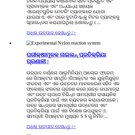
ତରଳ-ପର୍ଯ୍ୟାୟ କଞ୍ଚାମାଲ ସହିତ ପ୍ରସ୍ତୁତ ଏବଂ
ପ୍ରାରମ୍ଭକ ଏବଂ ଅନ୍ୟାନ୍ୟ ସହାୟକ
ଏଜେଣ୍ଟଗୁଡିକ ମେଟରିଂ ଟ୍ୟାଙ୍କରେ ଯୋଡା
ଯାଇଥାଏ, ଏବଂ ପରେ ବୁଟାଡିଏନ୍କୁ ମିଟର ଟ୍ୟାଙ୍କକୁ
ସ୍ଥାନାନ୍ତର କରାଯାଇଥିଲା |ଖୋଲନ୍ତୁ t ...
ଅଧିକ ଉତ୍ପାଦ ଦେଖନ୍ତୁ |
>
ପରୀକ୍ଷାମୂଳକ ନାଇଲନ୍ ପ୍ରତିକ୍ରିୟା
ପ୍ରଣାଳୀ |
ଉତ୍ପାଦ ବର୍ଣ୍ଣନା ଆଲୁମିନିୟମ୍ ଆଲୋଇ ଫ୍ରେମ୍
ରେ ରିଆକ୍ଟର ସମର୍ଥିତ |ରିଆକ୍ଟର ଏକ ଯୁକ୍ତିଯୁକ୍ତ
ସଂରଚନା ଏବଂ ଏକ ଉଚ୍ଚତର ମାନକକରଣ ସହିତ ଏକ
ଫ୍ଲେଞ୍ଜ୍ ସଂରଚନା ଗ୍ରହଣ କରେ |ଉଚ୍ଚ ତାପମାତ୍ରା
ଏବଂ ଉଚ୍ଚ ଚାପରେ ବିଭିନ୍ନ ସାମଗ୍ରୀର ରାସାୟନିକ
ପ୍ରତିକ୍ରିୟା ପାଇଁ ଏହା ବ୍ୟବହାର କରାଯାଇପାରେ |
ଉଚ୍ଚ ସାନ୍ଦ୍ରତା ସାମଗ୍ରୀର ଉତ୍ତେଜନା ଏବଂ
ପ୍ରତିକ୍ରିୟା ପାଇଁ ଏହା ବିଶେଷ ଉପଯୁକ୍ତ |1.
ସାମଗ୍ରୀ: ରିଆକ୍ଟର ମୁଖ୍ୟତ S S ରୁ ନିର୍ମିତ ...
ଅଧିକ ଉତ୍ପାଦ ଦେଖନ୍ତୁ |
>