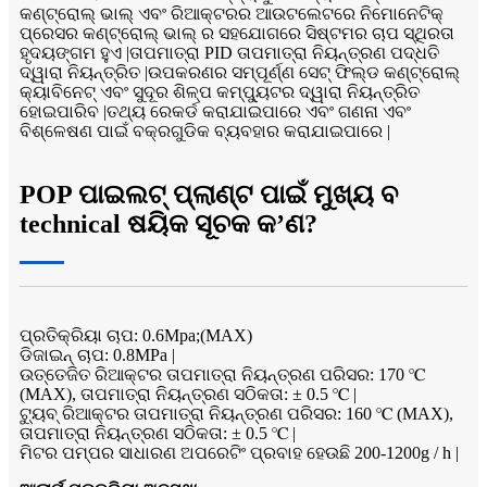
କଣ୍ଟ୍ରୋଲ୍ ଭାଲ୍ ଏବଂ ରିଆକ୍ଟରର ଆଉଟଲେଟରେ ନିମୋନେଟିକ୍
ପ୍ରେସର କଣ୍ଟ୍ରୋଲ୍ ଭାଲ୍ ର ସହଯୋଗରେ ସିଷ୍ଟମର ଚାପ ସ୍ଥିରତା
ହୃଦୟଙ୍ଗମ ହୁଏ |ତାପମାତ୍ରା PID ତାପମାତ୍ରା ନିୟନ୍ତ୍ରଣ ପଦ୍ଧତି
ଦ୍ୱାରା ନିୟନ୍ତ୍ରିତ |ଉପକରଣର ସମ୍ପୂର୍ଣ୍ଣ ସେଟ୍ ଫିଲ୍ଡ କଣ୍ଟ୍ରୋଲ୍
କ୍ୟାବିନେଟ୍ ଏବଂ ସୁଦୂର ଶିଳ୍ପ କମ୍ପ୍ୟୁଟର ଦ୍ୱାରା ନିୟନ୍ତ୍ରିତ
ହୋଇପାରିବ |ତଥ୍ୟ ରେକର୍ଡ କରାଯାଇପାରେ ଏବଂ ଗଣନା ଏବଂ
ବିଶ୍ଳେଷଣ ପାଇଁ ବକ୍ରଗୁଡିକ ବ୍ୟବହାର କରାଯାଇପାରେ |
POP ପାଇଲଟ୍ ପ୍ଲାଣ୍ଟ ପାଇଁ ମୁଖ୍ୟ ବ
technical ଷୟିକ ସୂଚକ କ’ଣ?
ପ୍ରତିକ୍ରିୟା ଚାପ: 0.6Mpa;(MAX)
ଡିଜାଇନ୍ ଚାପ: 0.8MPa |
ଉତ୍ତେଜିତ ରିଆକ୍ଟର ତାପମାତ୍ରା ନିୟନ୍ତ୍ରଣ ପରିସର: 170 ℃
(MAX), ତାପମାତ୍ରା ନିୟନ୍ତ୍ରଣ ସଠିକତା: ± 0.5 ℃ |
ଟ୍ୟୁବ୍ ରିଆକ୍ଟର ତାପମାତ୍ରା ନିୟନ୍ତ୍ରଣ ପରିସର: 160 ℃ (MAX),
ତାପମାତ୍ରା ନିୟନ୍ତ୍ରଣ ସଠିକତା: ± 0.5 ℃ |
ମିଟର ପମ୍ପର ସାଧାରଣ ଅପରେଟିଂ ପ୍ରବାହ ହେଉଛି 200-1200g / h |