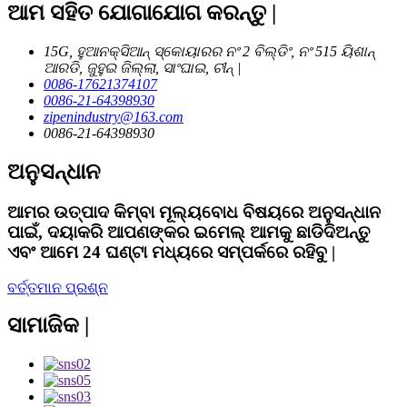
ଆମ ସହିତ ଯୋଗାଯୋଗ କରନ୍ତୁ |
15G, ହୁଆନକ୍ସିଆନ୍ ସ୍କୋୟାରର ନଂ 2 ବିଲ୍ଡିଂ, ନଂ 515 ୟିଶାନ୍
ଆରଡି, ଜୁହୁଇ ଜିଲ୍ଲା, ସାଂଘାଇ, ଚୀନ୍ |
0086-17621374107
0086-21-64398930
zipenindustry@163.com
0086-21-64398930
ଅନୁସନ୍ଧାନ
ଆମର ଉତ୍ପାଦ କିମ୍ବା ମୂଲ୍ୟବୋଧ ବିଷୟରେ ଅନୁସନ୍ଧାନ
ପାଇଁ, ଦୟାକରି ଆପଣଙ୍କର ଇମେଲ୍ ଆମକୁ ଛାଡିଦିଅନ୍ତୁ
ଏବଂ ଆମେ 24 ଘଣ୍ଟା ମଧ୍ୟରେ ସମ୍ପର୍କରେ ରହିବୁ |
ବର୍ତ୍ତମାନ ପ୍ରଶ୍ନ
ସାମାଜିକ |