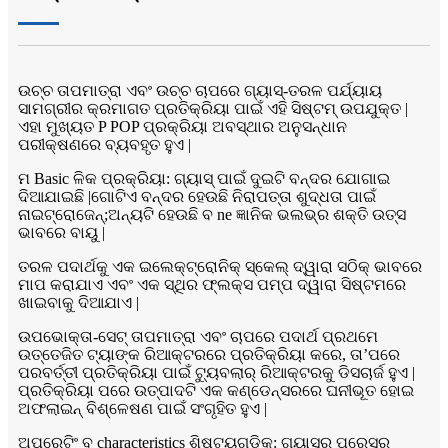
ଉଚ୍ଚ ତାପମାତ୍ରା ଏବଂ ଉଚ୍ଚ ଚାପରେ ଗ୍ୟାସ୍-ତରଳ ପର୍ଯ୍ୟାୟ
ସାମଗ୍ରୀର କ୍ରମାଗତ ପ୍ରତିକ୍ରିୟା ପାଇଁ ଏହି ସିଷ୍ଟମ୍ ଉପଯୁକ୍ତ |
ଏହା ମୁଖ୍ୟତ P POP ପ୍ରକ୍ରିୟା ଅବସ୍ଥାର ଅନୁସନ୍ଧାନ
ପରୀକ୍ଷଣରେ ବ୍ୟବହୃତ ହୁଏ |
ମ Basic ଳିକ ପ୍ରକ୍ରିୟା: ଗ୍ୟାସ୍ ପାଇଁ ଦୁଇଟି ବନ୍ଦର ଯୋଗାଇ
ଦିଆଯାଇଛି |ଗୋଟିଏ ବନ୍ଦର ହେଉଛି ନିରାପତ୍ତା ଶୁଦ୍ଧତା ପାଇଁ
ନାଇଟ୍ରୋଜେନ୍;ଅନ୍ୟଟି ହେଉଛି ବ ne ଜ୍ଞାନିକ ଭଲଭ୍ର ଶକ୍ତି ଉତ୍ସ
ଭାବରେ ବାୟୁ |
ତରଳ ପଦାର୍ଥକୁ ଏକ ଇଲେକ୍ଟ୍ରୋନିକ୍ ସ୍କେଲ୍ ଦ୍ୱାରା ସଠିକ୍ ଭାବରେ
ମାପ କରାଯାଏ ଏବଂ ଏକ ସ୍ଥିର ଫ୍ଲକ୍ସ ପମ୍ପ ଦ୍ୱାରା ସିଷ୍ଟମରେ
ଖାଇବାକୁ ଦିଆଯାଏ |
ଉପଭୋକ୍ତା-ସେଟ୍ ତାପମାତ୍ରା ଏବଂ ଚାପରେ ପଦାର୍ଥ ପ୍ରଥମେ
ଉତ୍ତେଜିତ ଟ୍ୟାଙ୍କ ରିଆକ୍ଟରରେ ପ୍ରତିକ୍ରିୟା କରେ, ତା’ପରେ
ପରବର୍ତ୍ତୀ ପ୍ରତିକ୍ରିୟା ପାଇଁ ଟ୍ୟୁବଲାର୍ ରିଆକ୍ଟରକୁ ଡିସଚାର୍ଜ ହୁଏ |
ପ୍ରତିକ୍ରିୟା ପରେ ଉତ୍ପାଦଟି ଏକ କଣ୍ଡେନ୍ସରରେ ଘନୀଭୂତ ହୋଇ
ଅଫଲାଇନ୍ ବିଶ୍ଳେଷଣ ପାଇଁ ସଂଗୃହିତ ହୁଏ |
ଅପରେଟିଂ ବ characteristics ଶିଷ୍ଟ୍ୟଗୁଡିକ: ଗ୍ୟାସର ପ୍ରେସର