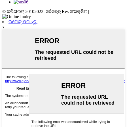
© କପିରାଇଟ୍ 20102022: ସର୍ବସତ୍ତ୍ Res ସଂରକ୍ଷିତ |
ଇମେଲ୍ ପଠାନ୍ତୁ |
x