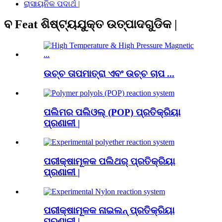
ରାସାୟନିକ ପଦାର୍ଥ |
ବ Feat ଶିଷ୍ଟ୍ୟଯୁକ୍ତ ଉତ୍ପାଦଗୁଡିକ |
ଉଚ୍ଚ ତାପମାତ୍ରା ଏବଂ ଉଚ୍ଚ ଚାପ ...
ପଲିମର ପଲିଓଲ୍ (POP) ପ୍ରତିକ୍ରିୟା
ପ୍ରଣାଳୀ |
ପରୀକ୍ଷାମୂଳକ ପଲିଥର୍ ପ୍ରତିକ୍ରିୟା
ପ୍ରଣାଳୀ |
ପରୀକ୍ଷାମୂଳକ ନାଇଲନ୍ ପ୍ରତିକ୍ରିୟା
ପ୍ରଣାଳୀ |